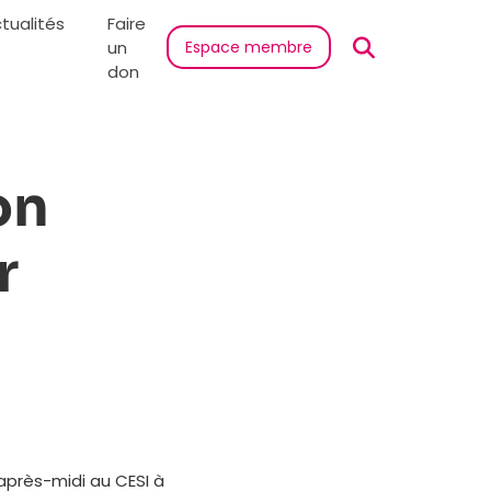
tualités
Faire
un
Espace membre
don
on
r
 après-midi au CESI à