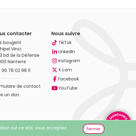
us contacter
Nous suivre
es bougent
TikTok
hipel Vinci
LinkedIn
3 bd de la Défense
Instagram
000 Nanterre
X.com
.
06 78 02 98 11
Facebook
mulaire de contact
YouTube
re un don
gation sur ce site, vous acceptez
Fermer