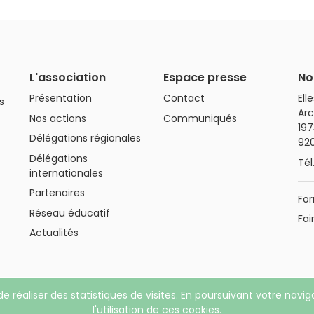
L'association
Espace presse
No
Présentation
Contact
Ell
s
Arc
Nos actions
Communiqués
197
Délégations régionales
92
Délégations
Tél
internationales
Partenaires
For
Réseau éducatif
Fai
Actualités
de réaliser des statistiques de visites. En poursuivant votre navi
ons légales
|
Politique de confidentialité
l'utilisation de ces cookies.