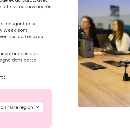
gique et au Maroc
,
avec
rs et nos actions auprès
es bougent pour
ity Week
,
sont
avec nos partenaires
e projeter dans des
mpagne dans cette
nt.