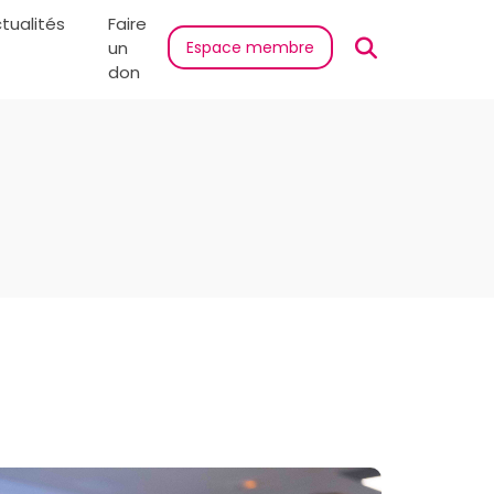
tualités
Faire
un
Espace membre
don