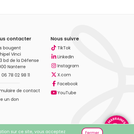
us contacter
Nous suivre
es bougent
TikTok
hipel Vinci
LinkedIn
3 bd de la Défense
Instagram
000 Nanterre
X.com
.
06 78 02 98 11
Facebook
mulaire de contact
YouTube
re un don
gation sur ce site, vous acceptez
Fermer