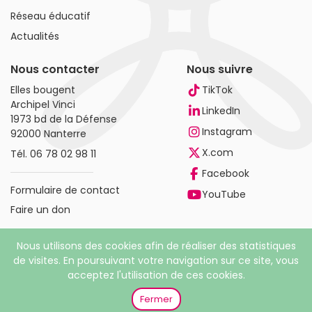
Réseau éducatif
Actualités
Nous contacter
Nous suivre
Elles bougent
TikTok
Archipel Vinci
LinkedIn
1973 bd de la Défense
Instagram
92000 Nanterre
X.com
Tél.
06 78 02 98 11
Facebook
Formulaire de contact
YouTube
Faire un don
Nous utilisons des cookies afin de réaliser des statistiques
de visites. En poursuivant votre navigation sur ce site, vous
acceptez l'utilisation de ces cookies.
© 2026 Elles bougent. Tous droits réservés |
Mentions
légales
|
Politique de confidentialité
Fermer