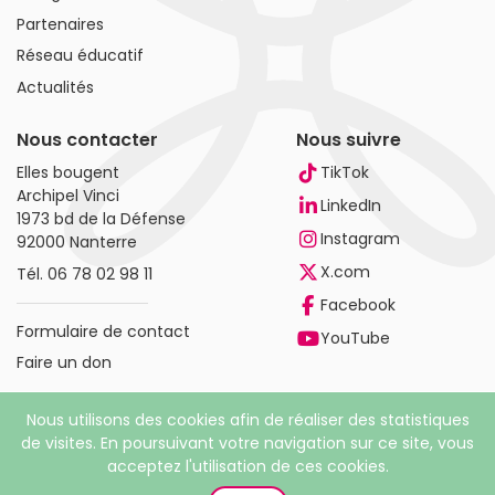
Partenaires
Réseau éducatif
Actualités
Nous contacter
Nous suivre
Elles bougent
TikTok
Archipel Vinci
LinkedIn
1973 bd de la Défense
Instagram
92000 Nanterre
X.com
Tél.
06 78 02 98 11
Facebook
Formulaire de contact
YouTube
Faire un don
Nous utilisons des cookies afin de réaliser des statistiques
de visites. En poursuivant votre navigation sur ce site, vous
acceptez l'utilisation de ces cookies.
© 2026 Elles bougent. Tous droits réservés |
Mentions