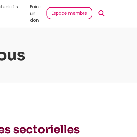
tualités
Faire
un
Espace membre
don
ous
s sectorielles