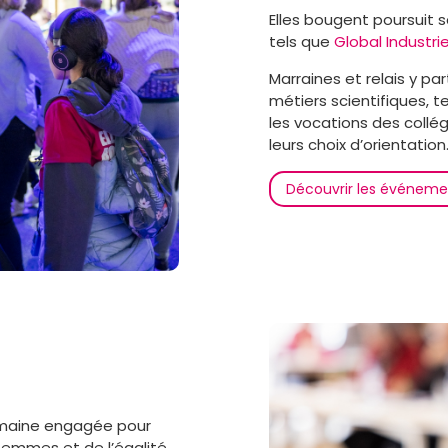
Elles bougent poursuit s
tels que
Global Industri
Marraines et relais y pa
métiers scientifiques, t
les vocations des collég
leurs choix d’orientation
Découvrir les événeme
emaine engagée pour
 femmes et de l’égalité