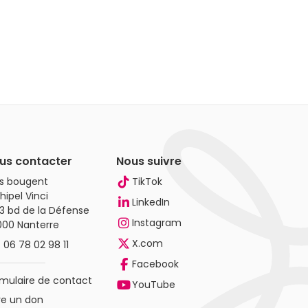
us contacter
Nous suivre
es bougent
TikTok
hipel Vinci
LinkedIn
3 bd de la Défense
Instagram
000 Nanterre
X.com
.
06 78 02 98 11
Facebook
mulaire de contact
YouTube
re un don