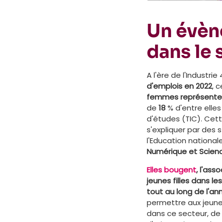
Un évène
dans le
A l'ère de l'Industri
d'emplois en 2022
, 
femmes représenten
de
18
% d'entre elle
d'études (TIC). Ce
s'expliquer par des 
l'Education nationale
Numérique et Science
Elles bougent
, l'ass
jeunes filles dans l
tout au long de l'an
permettre aux jeunes
dans ce secteur, de 