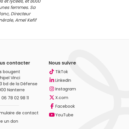
 et lycées, et 8000
eunes femmes. Sa
anc, Directeur
érale, Amel Kefif
us contacter
Nous suivre
es bougent
TikTok
hipel Vinci
LinkedIn
3 bd de la Défense
Instagram
000 Nanterre
X.com
.
06 78 02 98 11
Facebook
mulaire de contact
YouTube
re un don