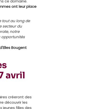
ans ce domaine.
emmes ont leur place
e tout au long de
e secteur du
rate, notre
s opportunités
d'Elles Bougent
es
 avril
aires créeront des
re découvrir les
 jeunes filles des