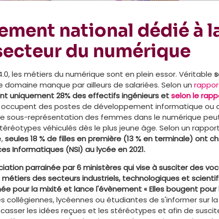
ment national dédié à l
 secteur du numérique
e 4.0, les métiers du numérique sont en plein essor. Véritable
s
ce domaine manque par ailleurs de salariées. Selon un
rapport
t uniquement 28% des effectifs ingénieurs et
selon le rapp
s occupent des postes de développement informatique ou d
tte sous-représentation des femmes dans le numérique p
stéréotypes véhiculés dès le plus jeune âge. Selon un rappor
,
seules 18 % de filles en première (13 % en terminale) ont cho
s Informatiques (NSI) au lycée en 2021.
ociation parrainée par 6 ministères qui vise à susciter des v
es métiers des secteurs industriels, technologiques et scienti
née pour la mixité et lance l'évènement « Elles bougent pour
 collégiennes, lycéennes ou étudiantes de s'informer sur la
casser les idées reçues et les stéréotypes et afin de suscit