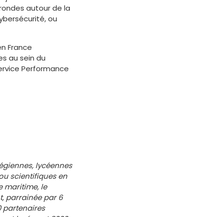
rondes autour de la
ybersécurité, ou
en France
es au sein du
ervice Performance
llégiennes, lycéennes
ou scientifiques en
le maritime,
le
t, parrainée par 6
0 partenaires