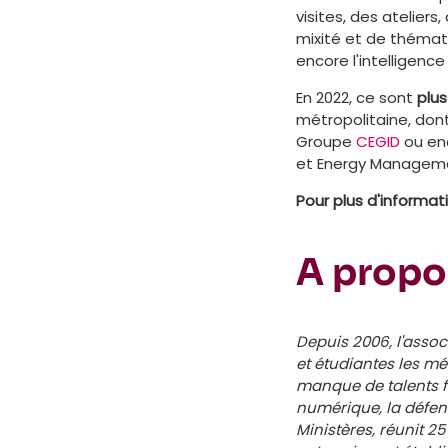
visites, des atelie
mixité et de thémati
encore l'intelligence a
En 2022, ce sont
plu
métropolitaine, don
Groupe
CEGID
ou enc
et Energy Manageme
Pour plus d'informat
A propo
Depuis 2006, l'assoc
et étudiantes les m
manque de talents fém
numérique, la défens
Ministères, réunit 2