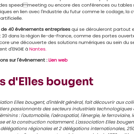
rs, des speedmeeting ou encore des conférences ou tables 
ques en lien avec l'Industrie du futur comme le codage, la c
rtificielle.
s de 40 évènements entreprises
qui se dérouleront partout 
t 20 dans la région Ile-de-France, comme des portes ouvert
ore une découverte des solutions numériques au sein du s
nt d'ENGIE à
Nantes.
ions sur l'évènement :
Lien web
s d'Elles bougent
iation Elles bougent, d'intérêt général, fait découvrir aux co
étiers passionnants des
secteurs industriels technologiques 
inins : l'automobile, l'aérospatial, l'énergie, le ferroviaire, 
e et la construction notamment. L'association Elles bougen
5 délégations régionales et 2
délégations internationales, 25