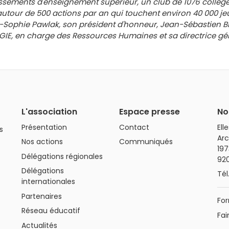
issements d'enseignement supérieur, un club de 1076 collèges
 autour de 500 actions par an qui touchent environ 40 000 j
e-Sophie Pawlak, son président
d'honneur, Jean-Sébastien Bl
GIE, en charge des Ressources Humaines et sa directrice gén
L'association
Espace presse
No
Présentation
Contact
Ell
s
Arc
Nos actions
Communiqués
197
Délégations régionales
92
Délégations
Tél
internationales
Partenaires
For
Réseau éducatif
Fai
Actualités