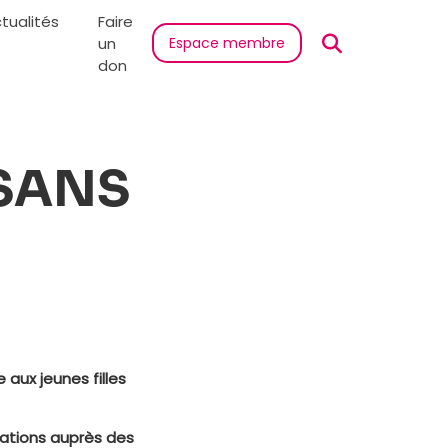
tualités
Faire
un
Espace membre
don
 SANS
aux jeunes filles
ocations auprès des