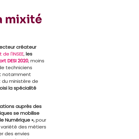
a mixité
ecteur créateur
 de l'INSEE
,
les
ort DESI 2020
, moins
e techniciens
eut notamment
t du ministère de
isi la spécialité
ocations auprès des
fiques se mobilise
 le Numérique »,
pour
 variété des métiers
er des envies