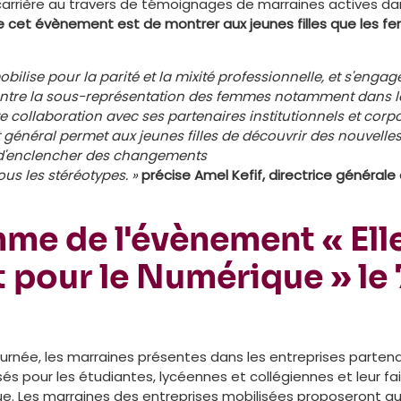
 carrière au travers de témoignages de marraines actives d
 de cet évènement est de montrer aux jeunes filles que les f
bilise pour la parité et la mixité professionnelle, et s'engag
ontre la sous-représentation des femmes notamment dans l
e collaboration avec ses partenaires institutionnels et corpo
t général permet aux jeunes filles de découvrir des nouvelle
 d'enclencher des changements
tous les stéréotypes. »
précise Amel Kefif, directrice générale 
me de l'évènement « Ell
pour le Numérique » le 7
ournée, les marraines présentes dans les entreprises parten
és pour les étudiantes, lycéennes et collégiennes et leur fai
. Les marraines des entreprises mobilisées proposeront aux