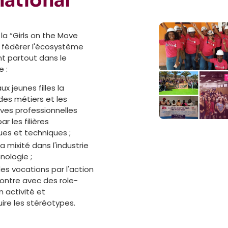
national
la “Girls on the Move
 fédérer l'écosystème
nt partout dans le
 :
x jeunes filles la
 des métiers et les
ves professionnelles
ar les filières
ques et techniques ;
la mixité dans l'industrie
nologie ;
des vocations par l'action
contre avec des role-
 activité et
ire les stéréotypes.