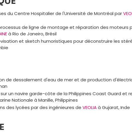
QUE
sses du Centre Hospitalier de l'Université de Montréal par
VEO
rocessus de ligne de montage et réparation des moteurs 
INE
à Rio de Janeiro, Brésil
visation et sketch humoristiques pour déconstruire les sté
mbie
tion de dessalement d'eau de mer et de production d'électri
man
r un navire garde-côte de la Philippines Coast Guard et 
ine Nationale à Manille, Philippines
ans des lycées par des ingénieures de
VEOLIA
à Gujarat, Inde
E