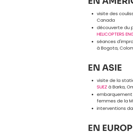
EN AMÉRI
visite des couli
Canada
découverte du p
HELICOPTERS ENG
séances d'impro
à Bogota, Colo
EN ASIE
visite de la sta
SUEZ
à Barka, O
embarquement su
femmes de la Mar
interventions d
EN EUROP