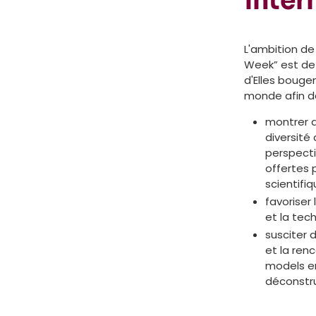
inter
L'ambition de 
Week” est de
d'Elles bouge
monde afin de
montrer au
diversité
perspecti
offertes p
scientifi
favoriser 
et la tech
susciter 
et la ren
models en
déconstru