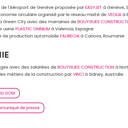
se de l'Aéroport de Genève proposée par
EASYJET
à Genève, S
conomie circulaire organisé par le réseau mixité de
VEOLIA
à 
a Green City avec des marraines de
BOUYGUES CONSTRUCT
ne usine
PLASTIC OMNIUM
à Valencia, Espagne
ine de production automobile
FAURECIA
à Cariova, Roumanie
IE
ges avec des salariées de
BOUYGUES CONSTRUCTION
à Nort
des métiers de la construction par
VINCI
à Sidney, Australie
 la GOM
mmuniqué de presse