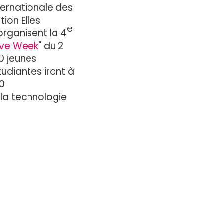
ternationale des
ion Elles
e
organisent la 4
ove Week
" du 2
0 jeunes
tudiantes iront à
00
t la technologie