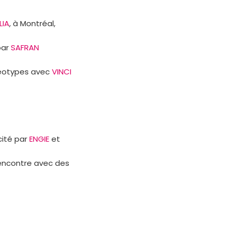
LIA
, à Montréal,
par
SAFRAN
réotypes avec
VINCI
cité par
ENGIE
et
rencontre avec des