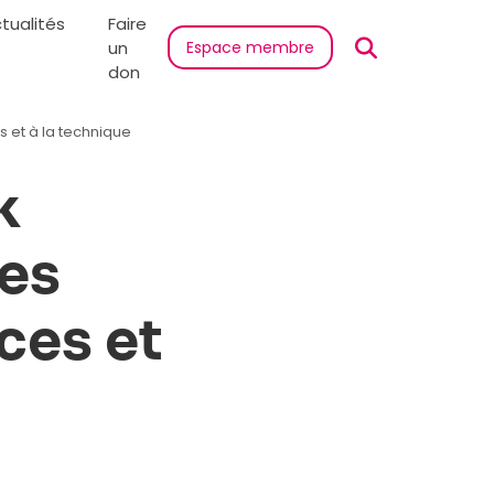
tualités
Faire
un
Espace membre
don
s et à la technique
k
les
ces et