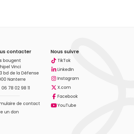
us contacter
Nous suivre
es bougent
TikTok
hipel Vinci
LinkedIn
3 bd de la Défense
Instagram
000 Nanterre
X.com
.
06 78 02 98 11
Facebook
mulaire de contact
YouTube
re un don