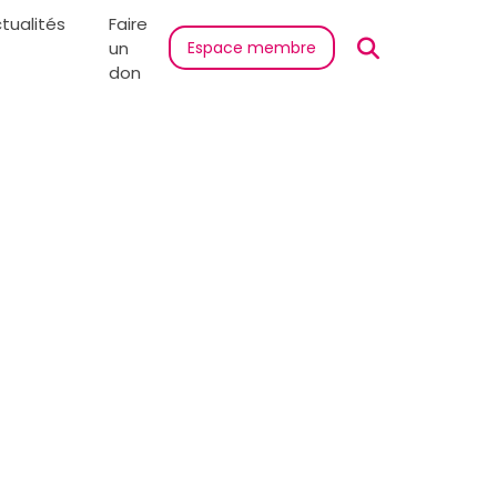
tualités
Faire
un
Espace membre
don