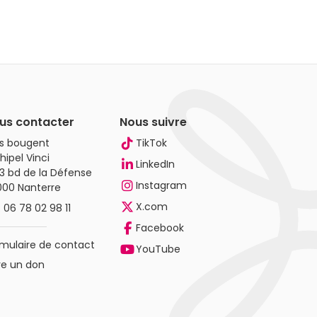
us contacter
Nous suivre
es bougent
TikTok
hipel Vinci
LinkedIn
3 bd de la Défense
Instagram
000 Nanterre
X.com
.
06 78 02 98 11
Facebook
mulaire de contact
YouTube
re un don