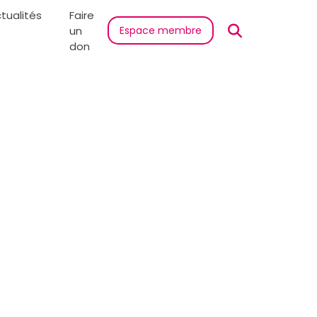
tualités
Faire
un
Espace membre
don