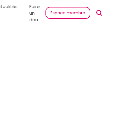
tualités
Faire
un
Espace membre
don