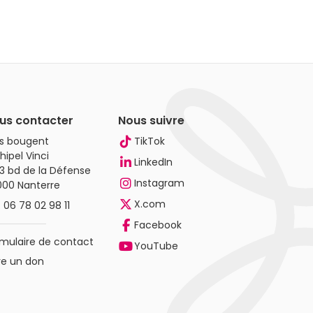
us contacter
Nous suivre
es bougent
TikTok
hipel Vinci
LinkedIn
3 bd de la Défense
Instagram
000 Nanterre
X.com
.
06 78 02 98 11
Facebook
mulaire de contact
YouTube
re un don