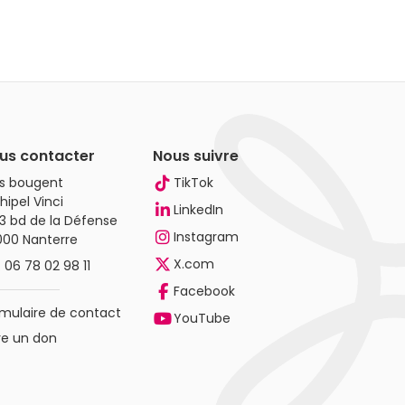
us contacter
Nous suivre
es bougent
TikTok
hipel Vinci
LinkedIn
3 bd de la Défense
Instagram
000 Nanterre
X.com
.
06 78 02 98 11
Facebook
mulaire de contact
YouTube
re un don