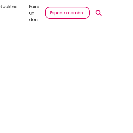
tualités
Faire
un
Espace membre
don