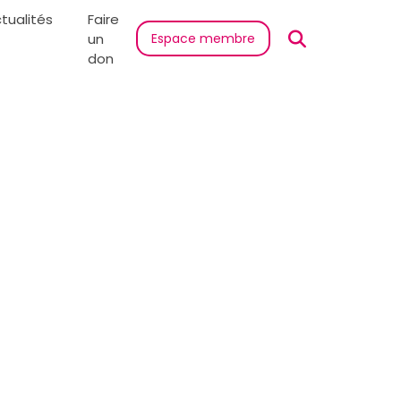
tualités
Faire
un
Espace membre
don