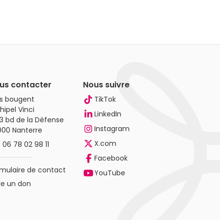
us contacter
Nous suivre
es bougent
TikTok
hipel Vinci
LinkedIn
3 bd de la Défense
Instagram
000 Nanterre
X.com
.
06 78 02 98 11
Facebook
mulaire de contact
YouTube
re un don