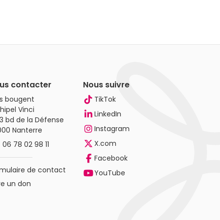
us contacter
Nous suivre
es bougent
TikTok
hipel Vinci
LinkedIn
3 bd de la Défense
Instagram
000 Nanterre
X.com
.
06 78 02 98 11
Facebook
mulaire de contact
YouTube
re un don