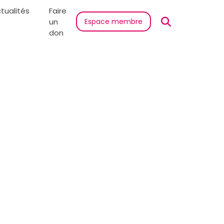
tualités
Faire
un
Espace membre
don