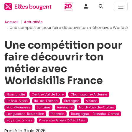
Accueil
Actualités
Une compétition pour faire découvrir ton métier avec Worldskill
Une compétition pour
faire découvrir ton
métier avec
Worldskills France
Normandie
Centre-Val de Loire
Champagne-Ardenne
Rhône-Alpes
Île-de-France
Bretagne
Alsace
Midi-Pyrénées
Lorraine
Auvergne
Nord-Pas-de-Calais
Languedoc-Roussillon
Picardie
Bourgogne - Franche-Comté
Pays de la Loire
Provence-Alpes-Côte d'Azur
Publié le 3 juin 2026