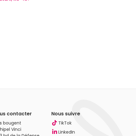
us contacter
Nous suivre
es bougent
TikTok
hipel Vinci
LinkedIn
3 bd de la Défense