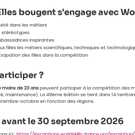
lles bougent s'engage avec Wor
xité dans les métiers
s stéréotypes
mbassadrices inspirantes
aux filles les métiers scientifiques, techniques et technologi
ticipation des filles dans la compétition
articiper ?
e moins de 23 ans
peuvent participer à la compétition des m
té, maintenance). La 49ème édition se tient dans 14 territoire
ptembre-octobre en fonction des régions.
i avant le 30 septembre 2026
ns ici :
https://inscriptions.worldskills-france.org/inscriptio