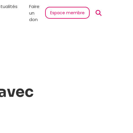
tualités
Faire
un
Espace membre
don
 avec