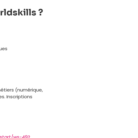
ldskills ?
ques
étiers (numérique,
s. Inscriptions
n/start/ws-49?