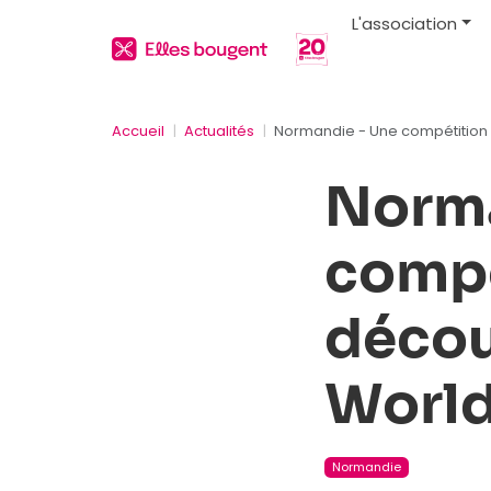
L'association
Accueil
Actualités
Normandie - Une compétition p
Norma
compé
décou
World
Normandie