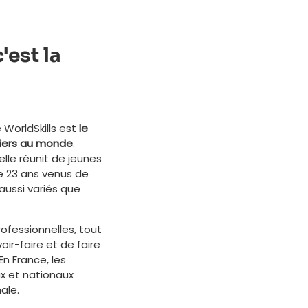
'est la
 WorldSkills est
le
iers au monde
.
elle réunit de jeunes
e 23 ans venus de
aussi variés que
fessionnelles, tout
ir-faire et de faire
En France, les
x et nationaux
ale.