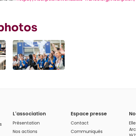
 photos
L'association
Espace presse
No
Présentation
Contact
Ell
s
Arc
Nos actions
Communiqués
197