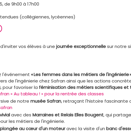
, de 9h00 à 17h00
ttendues (collégiennes, lycéennes)
 d'inviter vos élèves à une
journée exceptionnelle
sur notre s
z l'événement
«
Les femmes dans les métiers de l'ingénierie
vers de l'ingénierie chez Safran ainsi que les actions concrè
S
, pour favoriser la
féminisation des métiers
scientifiques et
afran « Au tableau ! » pour la rentrée des classes
rsive de notre
musée Safran
, retraçant l'histoire fascinante
Safran
ivial
avec des
Marraines et Relais Elles Bougent
, qui partag
our les métiers de l'ingénierie.
plongée au cœur d'un moteur
avec la visite d'un
banc d'ess