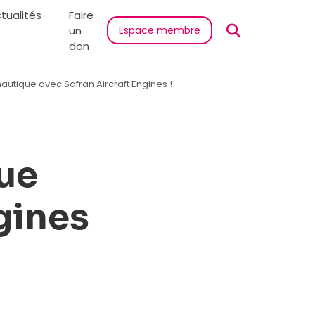
tualités
Faire
un
Espace membre
don
autique avec Safran Aircraft Engines !
que
gines