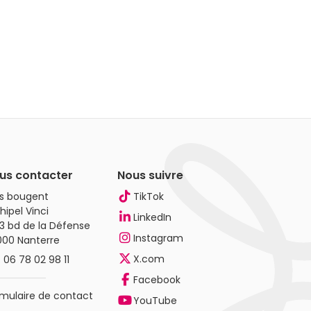
us contacter
Nous suivre
es bougent
TikTok
hipel Vinci
LinkedIn
3 bd de la Défense
Instagram
000 Nanterre
X.com
.
06 78 02 98 11
Facebook
mulaire de contact
YouTube