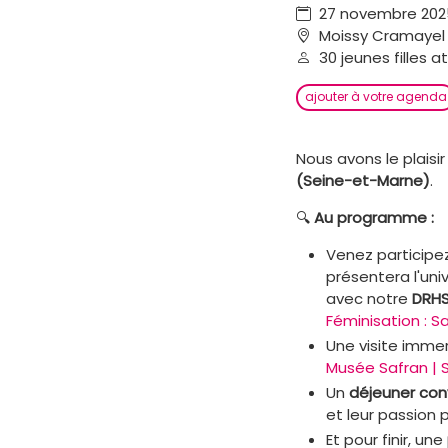
27 novembre 2025
Moissy Cramayel
30 jeunes filles a
ajouter à votre agenda
Nous avons le plaisir
(Seine-et-Marne)
.
🔍
Au programme :
Venez participe
présentera l'uni
avec notre
DRH
Féminisation : S
Une visite imme
Musée Safran | 
Un
déjeuner conv
et leur passion p
Et pour finir, une