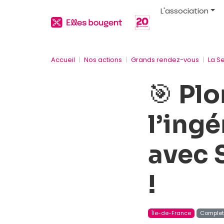
L'association
Accueil
Nos actions
Grands rendez-vous
La S
🎯 Pl
l’ing
avec 
!
Île-de-France
Comple