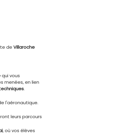
ite de
Villaroche
»
qui vous
tes menées, en lien
 techniques
.
 de l'aéronautique.
eront leurs parcours
ai
, où vos élèves