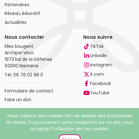
Partenaires
Réseau éducatif
Actualités
Nous contacter
Nous suivre
Elles bougent
TikTok
Archipel Vinci
LinkedIn
1973 bd de la Défense
Instagram
92000 Nanterre
X.com
Tél.
06 78 02 98 11
Facebook
Formulaire de contact
YouTube
Faire un don
Nous utilisons des cookies afin de réaliser des statistiques
de visites. En poursuivant votre navigation sur ce site, vous
acceptez l'utilisation de ces cookies.
© 2026 Elles bougent. Tous droits réservés |
Mentions
légales
|
Politique de confidentialité