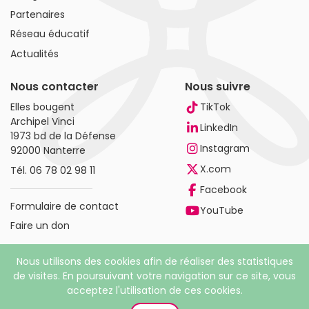
Partenaires
Réseau éducatif
Actualités
Nous contacter
Nous suivre
Elles bougent
TikTok
Archipel Vinci
LinkedIn
1973 bd de la Défense
Instagram
92000 Nanterre
X.com
Tél.
06 78 02 98 11
Facebook
Formulaire de contact
YouTube
Faire un don
Nous utilisons des cookies afin de réaliser des statistiques
de visites. En poursuivant votre navigation sur ce site, vous
acceptez l'utilisation de ces cookies.
© 2026 Elles bougent. Tous droits réservés |
Mentions
légales
|
Politique de confidentialité