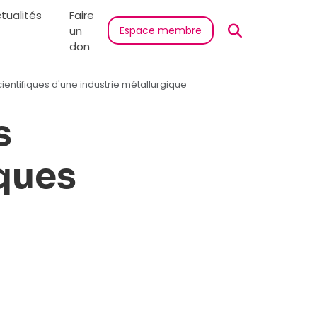
tualités
Faire
un
Espace membre
don
entifiques d'une industrie métallurgique
s
iques