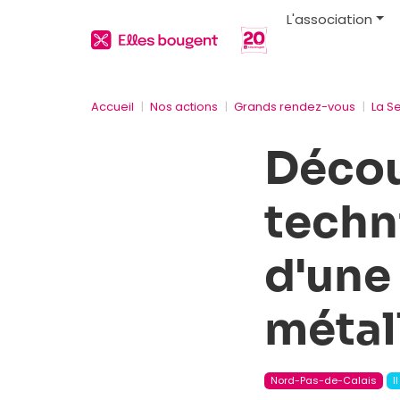
L'association
Accueil
Nos actions
Grands rendez-vous
La S
Décou
techn
d'une
métal
Nord-Pas-de-Calais
I