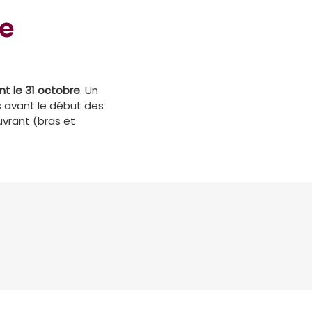
de
nt le 31 octobre
. Un
s avant le début des
vrant (bras et