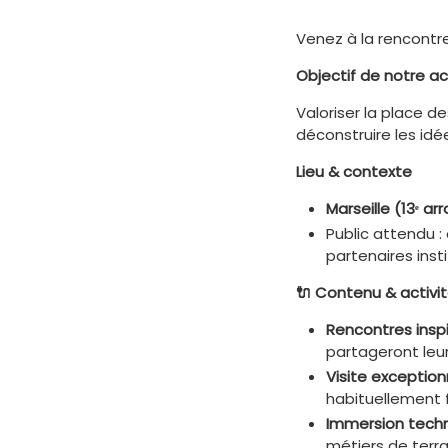
Venez à la rencontre
Objectif de notre ac
Valoriser la place d
déconstruire les idé
Lieu & contexte
Marseille (13
ᵉ
arr
Public attendu :
partenaires insti
🔌 Contenu & activi
Rencontres insp
partageront leur
Visite exception
habituellement 
Immersion tech
métiers de terra