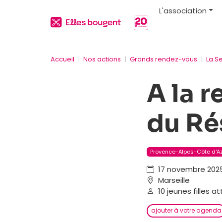
L'association
Accueil
Nos actions
Grands rendez-vous
La S
A la 
du Ré
Provence-Alpes-Côte d'A
17 novembre 2025
Marseille
10 jeunes filles a
ajouter à votre agenda