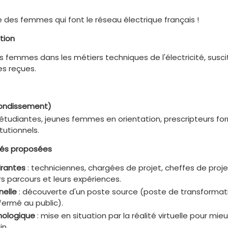
 des femmes qui font le réseau électrique français !
tion
es femmes dans les métiers techniques de l'électricité, susc
es reçues.
ondissement)
 étudiantes, jeunes femmes en orientation, prescripteurs fo
tutionnels.
tés proposées
irantes
: techniciennes, chargées de projet, cheffes de pro
s parcours et leurs expériences.
nelle
: découverte d'un poste source (poste de transformati
fermé au public).
nologique
: mise en situation par la réalité virtuelle pour mi
in.