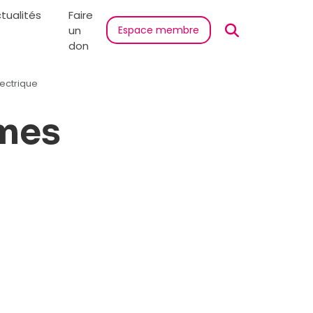
tualités
Faire
un
Espace membre
don
ectrique
mmes