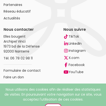
Partenaires
Réseau éducatif
Actualités
Nous contacter
Nous suivre
Elles bougent
TikTok
Archipel Vinci
LinkedIn
1973 bd de la Défense
Instagram
92000 Nanterre
X.com
Tél.
06 78 02 98 11
Facebook
Formulaire de contact
YouTube
Faire un don
Nous utilisons des cookies afin de réaliser des statistiques
de visites. En poursuivant votre navigation sur ce site, vous
acceptez l'utilisation de ces cookies.
© 2026 Elles bougent. Tous droits réservés |
Mentions
légales
|
Politique de confidentialité