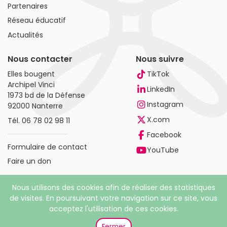
Partenaires
Réseau éducatif
Actualités
Nous contacter
Nous suivre
Elles bougent
TikTok
Archipel Vinci
LinkedIn
1973 bd de la Défense
Instagram
92000 Nanterre
X.com
Tél.
06 78 02 98 11
Facebook
Formulaire de contact
YouTube
Faire un don
Nous utilisons des cookies afin de réaliser des statistiques
de visites. En poursuivant votre navigation sur ce site, vous
acceptez l'utilisation de ces cookies.
© 2026 Elles bougent. Tous droits réservés |
Mentions
légales
|
Politique de confidentialité
Fermer