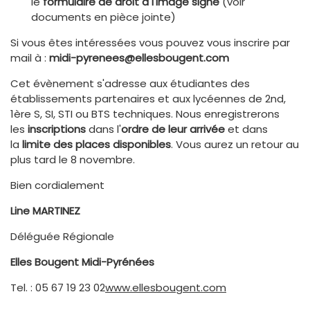
le
formulaire de droit à l'image signé
(voir
documents en pièce jointe)
Si vous êtes intéressées vous pouvez vous inscrire par
mail à :
midi-pyrenees@ellesbougent.com
Cet évènement s'adresse aux étudiantes des
établissements partenaires et aux lycéennes de 2nd,
1ère S, SI, STI ou BTS techniques. Nous enregistrerons
les
inscriptions
dans l'
ordre de leur arrivée
et dans
la
limite des places disponibles
. Vous aurez un retour au
plus tard le 8 novembre.
Bien cordialement
Line MARTINEZ
Déléguée Régionale
Elles Bougent Midi-Pyrénées
Tel. : 05 67 19 23 02
www.ellesbougent.com