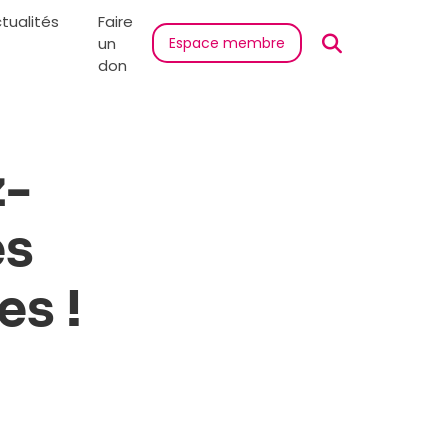
tualités
Faire
un
Espace membre
don
z-
es
es !