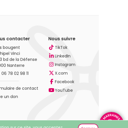
us contacter
Nous suivre
es bougent
TikTok
hipel Vinci
LinkedIn
3 bd de la Défense
Instagram
000 Nanterre
X.com
.
06 78 02 98 11
Facebook
mulaire de contact
YouTube
re un don
gation sur ce site, vous acceptez