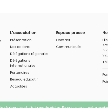
L'association
Espace presse
No
Présentation
Contact
Ell
s
Arc
Nos actions
Communiqués
197
Délégations régionales
92
Délégations
Tél
internationales
Partenaires
For
Réseau éducatif
Fai
Actualités
de réaliser des statistiques de visites. En poursuivant votre navi