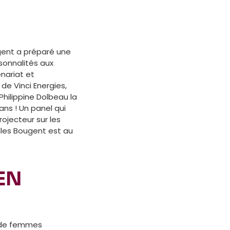
ugent a préparé une
sonnalités aux
enariat et
de Vinci Energies,
hilippine Dolbeau la
ans ! Un panel qui
ojecteur sur les
lles Bougent est au
EN
% de femmes