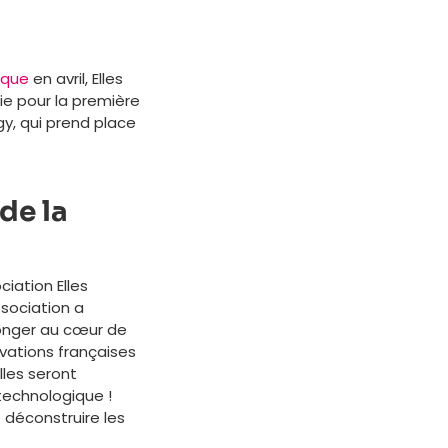
ique
en avril, Elles
e pour la première
gy, qui prend place
de la
iation Elles
ssociation a
longer au cœur de
ovations françaises
lles seront
technologique !
 déconstruire les