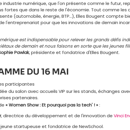
e industrie numérique, que l'on présente comme le futur, re
lus fortes que dans le reste de l'économie. Tout comme les 
ésente (automobile, énergie, BTP…), Elles Bougent compte bie
 de l'entreprenariat pour que les innovations de demain incar
umérique est indispensable pour relever les grands défis indu
étaux de demain et nous faisons en sorte que les jeunes fil
Sophie Pawlak
, présidente et fondatrice d'Elles Bougent.
AMME DU 16 MAI
des participantes
uidée du salon avec accueils VIP sur les stands, échanges ave
prises partenaires.
nde
« Women Show : Et pourquoi pas la tech' ! »
:
r
, directrice du développement et de l'innovation de
Vinci E
, jeune startupeuse et fondatrice de NewSchool.