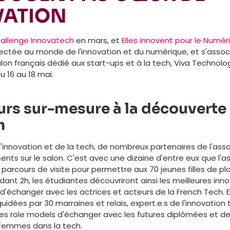
VATION
allenge Innovatech
en mars, et
Elles innovent pour le Numér
ctée au monde de l'innovation et du numérique, et s'associ
alon français dédié aux start-ups et à la tech, Viva Technolo
u 16 au 18 mai.
rs sur-mesure à la découverte 
h
'innovation et de la tech, de nombreux partenaires de l'assoc
nts sur le salon. C'est avec une dizaine d'entre eux que l'a
parcours de visite pour permettre aux 70 jeunes filles de p
ndant 2h, les étudiantes découvriront ainsi les meilleures inn
d'échanger avec les actrices et acteurs de la French Tech. E
ées par 30 marraines et relais, expert.e.s de l'innovation 
ces role models d'échanger avec les futures diplômées et de
 femmes dans la tech.