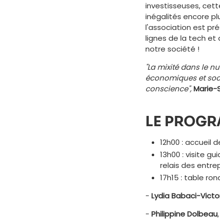
investisseuses, cett
inégalités encore p
l'association est pr
lignes de la tech et
notre société !
"La mixité dans le n
économiques et soci
conscience",
Marie-
LE PROGR
12h00 : accueil 
13h00 : visite g
relais des entre
17h15 : table ro
-
Lydia Babaci-Victo
-
Philippine Dolbeau