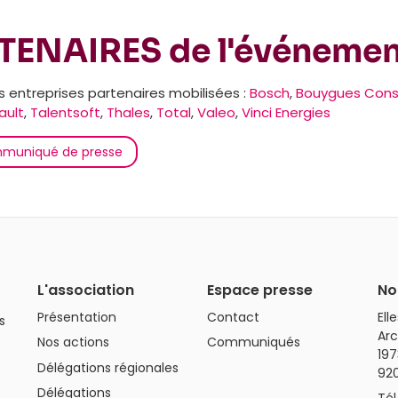
TENAIRES de l'événeme
 entreprises partenaires mobilisées :
Bosch
,
Bouygues Cons
ault
,
Talentsoft
,
Thales
,
Total
,
Valeo
,
Vinci Energies
mmuniqué de presse
L'association
Espace presse
No
Présentation
Contact
Ell
s
Arc
Nos actions
Communiqués
197
Délégations régionales
92
Délégations