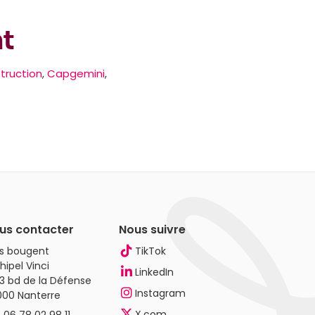
nt
truction
,
Capgemini
,
us contacter
Nous suivre
es bougent
TikTok
hipel Vinci
LinkedIn
3 bd de la Défense
Instagram
000 Nanterre
X.com