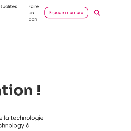
tualités
Faire
un
Espace membre
don
tion !
de la technologie
echnology à