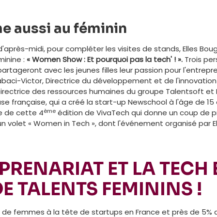
me aussi au féminin
'après-midi, pour compléter les visites de stands, Elles Bo
minine :
« Women Show : Et pourquoi pas la
tech' ! ».
Trois per
artageront avec les jeunes filles leur passion pour l'entrepr
Babaci-Victor, Directrice du développement et de l'innovation 
irectrice des ressources humaines du groupe Talentsoft et P
se française, qui a créé la start-up Newschool à l'âge de 15 
ème
ne de cette 4
édition de VivaTech qui donne un coup de pr
 volet « Women in Tech », dont l'événement organisé par E
PRENARIAT ET LA TECH 
E TALENTS FEMININS !
 de femmes à la tête de startups en France et près de 5