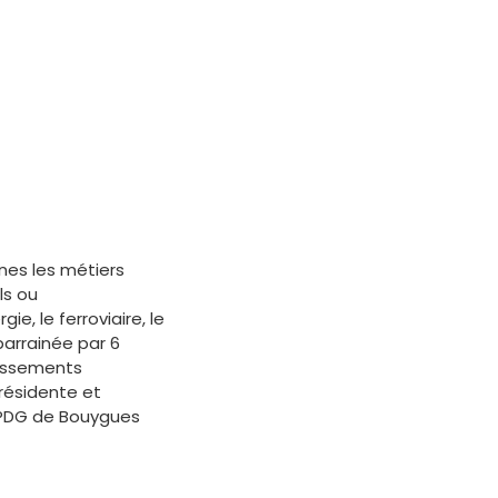
nnes les métiers
ls ou
e, le ferroviaire, le
parrainée par 6
lissements
résidente et
, PDG de Bouygues