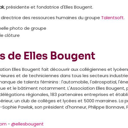
ak
, présidente et fondatrice d'Elles Bougent.
, directrice des ressources humaines du groupe
Talentsoft
.
nnelle photo de groupe
de clôture
s de Elles Bougent
iation Elles Bougent fait découvrir aux collégiennes et lycée
ieures et de techniciennes dans tous les secteurs industrie
que de talents féminins : l'automobile, l'aérospatial, l'énergi
que et le bâtiment notamment. L'Association Elles Bougent, 
2 délégations régionales, 183 partenaires entreprises et étab
ieur, un club de collèges et lycées et 5000 marraines. La p
e-Sophie Pawlak, son président d'honneur, Philippe Bonnave
com
-
@ellesbougent