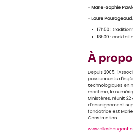
-
Marie-Sophie Pawl
-
Laure Pourageaud
17h50 : traditio
18h00 : cocktail 
À propo
Depuis 2005, l'Assoc
passionnants d'ingén
technologiques en man
maritime, le numéri
Ministères, réunit 2
d'enseignement supér
fondatrice est Mari
Construction.
www.ellesbougent.