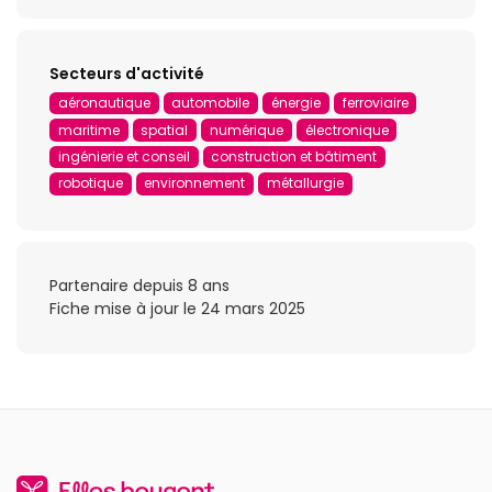
Secteurs d'activité
aéronautique
automobile
énergie
ferroviaire
maritime
spatial
numérique
électronique
ingénierie et conseil
construction et bâtiment
robotique
environnement
métallurgie
Partenaire depuis 8 ans
Fiche mise à jour le 24 mars 2025