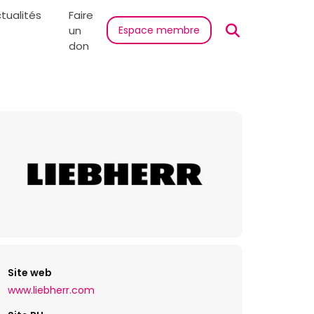
tualités
Faire
un
Espace membre
don
Site web
www.liebherr.com