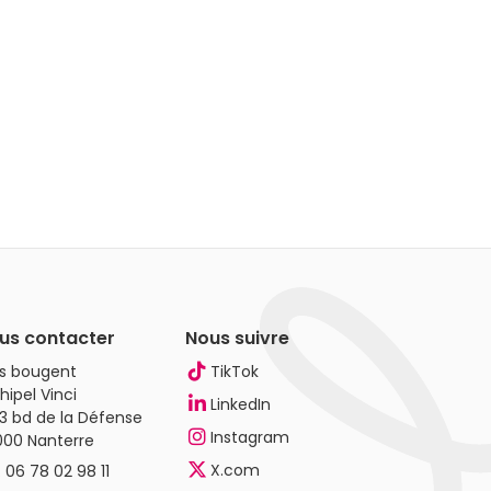
us contacter
Nous suivre
es bougent
TikTok
hipel Vinci
LinkedIn
3 bd de la Défense
Instagram
000 Nanterre
X.com
.
06 78 02 98 11