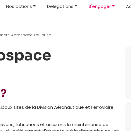
Nos actions
Délégations
S'engager
Ac
bherr-Aerospace Toulouse
rospace
 ?
paux sites de la Division Aéronautique et Ferroviaire
evons, fabriquons et assurons la maintenance de
s : du prélèvement d'air moteur à la distribution de l'air