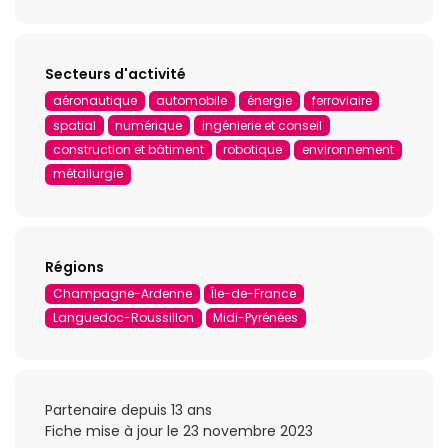
Secteurs d'activité
aéronautique
automobile
énergie
ferroviaire
spatial
numérique
ingénierie et conseil
construction et bâtiment
robotique
environnement
métallurgie
Régions
Champagne-Ardenne
Île-de-France
Languedoc-Roussillon
Midi-Pyrénées
Partenaire depuis 13 ans
Fiche mise à jour le 23 novembre 2023