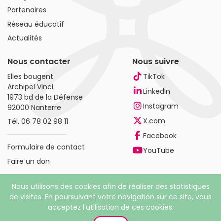
Partenaires
Réseau éducatif
Actualités
Nous contacter
Nous suivre
Elles bougent
TikTok
Archipel Vinci
LinkedIn
1973 bd de la Défense
Instagram
92000 Nanterre
X.com
Tél.
06 78 02 98 11
Facebook
Formulaire de contact
YouTube
Faire un don
Nous utilisons des cookies afin de réaliser des statistiques
de visites. En poursuivant votre navigation sur ce site, vous
acceptez l'utilisation de ces cookies.
© 2026 Elles bougent. Tous droits réservés |
Mentions
légales
|
Politique de confidentialité