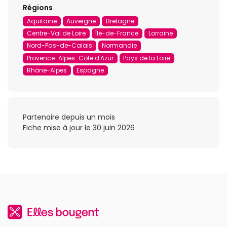
Régions
Aquitaine
Auvergne
Bretagne
Centre-Val de Loire
Île-de-France
Lorraine
Nord-Pas-de-Calais
Normandie
Provence-Alpes-Côte d'Azur
Pays de la Loire
Rhône-Alpes
Espagne
Partenaire depuis un mois
Fiche mise à jour le 30 juin 2026