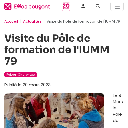
Accueil
Actualités
Visite du Pôle de formation de l'IUMM 79
Visite du Pôle de
formation de l'IUMM
79
Poitou-Charentes
Publié le 20 mars 2023
Le 9
Mars,
le
Pôle
de