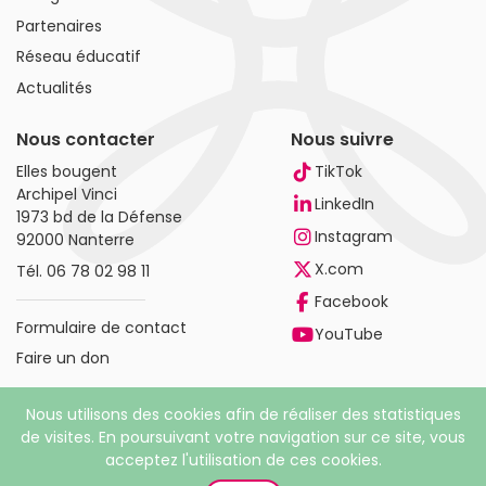
Partenaires
Réseau éducatif
Actualités
Nous contacter
Nous suivre
Elles bougent
TikTok
Archipel Vinci
LinkedIn
1973 bd de la Défense
Instagram
92000 Nanterre
X.com
Tél.
06 78 02 98 11
Facebook
Formulaire de contact
YouTube
Faire un don
Nous utilisons des cookies afin de réaliser des statistiques
de visites. En poursuivant votre navigation sur ce site, vous
acceptez l'utilisation de ces cookies.
© 2026 Elles bougent. Tous droits réservés |
Mentions