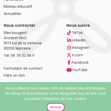
Réseau éducatif
Actualités
Nous contacter
Nous suivre
Elles bougent
TikTok
Archipel Vinci
LinkedIn
1973 bd de la Défense
Instagram
92000 Nanterre
X.com
Tél.
06 78 02 98 11
Facebook
Formulaire de contact
YouTube
Faire un don
Nous utilisons des cookies afin de réaliser des statistiques
de visites. En poursuivant votre navigation sur ce site, vous
acceptez l'utilisation de ces cookies.
© 2026 Elles bougent. Tous droits réservés |
Mentions
légales
|
Politique de confidentialité
Fermer