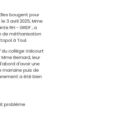
Elles bougent pour
, le 3 avril 2025, Mme
nte RH - GRDF , a
ion de méthanisation
topol à Toul.
e
du collège Valcourt
Mme Bernard, leur
 d'abord d'avoir une
e marraine puis de
ionnement a été bien
tit problème