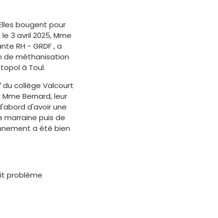
Elles bougent pour
, le 3 avril 2025, Mme
nte RH - GRDF , a
ion de méthanisation
topol à Toul.
e
du collège Valcourt
Mme Bernard, leur
 d'abord d'avoir une
e marraine puis de
ionnement a été bien
tit problème