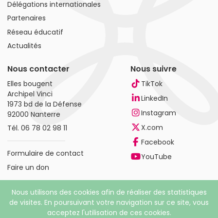
Délégations internationales
Partenaires
Réseau éducatif
Actualités
Nous contacter
Nous suivre
Elles bougent
TikTok
Archipel Vinci
LinkedIn
1973 bd de la Défense
Instagram
92000 Nanterre
X.com
Tél.
06 78 02 98 11
Facebook
Formulaire de contact
YouTube
Faire un don
Nous utilisons des cookies afin de réaliser des statistiques
de visites. En poursuivant votre navigation sur ce site, vous
acceptez l'utilisation de ces cookies.
© 2026 Elles bougent. Tous droits réservés |
Mentions