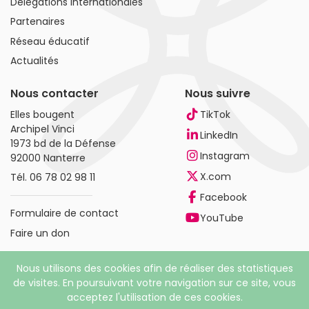
Délégations internationales
Partenaires
Réseau éducatif
Actualités
Nous contacter
Nous suivre
Elles bougent
TikTok
Archipel Vinci
LinkedIn
1973 bd de la Défense
Instagram
92000 Nanterre
X.com
Tél.
06 78 02 98 11
Facebook
Formulaire de contact
YouTube
Faire un don
Nous utilisons des cookies afin de réaliser des statistiques
de visites. En poursuivant votre navigation sur ce site, vous
acceptez l'utilisation de ces cookies.
© 2026 Elles bougent. Tous droits réservés |
Mentions