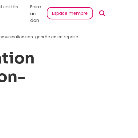
tualités
Faire
un
Espace membre
don
communication non-genrée en entreprise
ation
on-