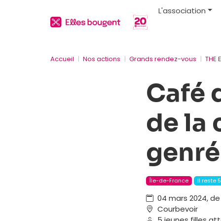
L'association
Accueil
Nos actions
Grands rendez-vous
THE 
Café 
de la
genré
Île-de-France
Il reste 
04 mars 2024, de 
Courbevoir
5 jeunes filles a