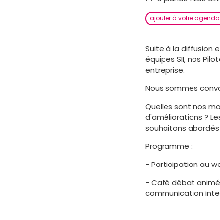
ajouter à votre agenda
Suite à la diffusion
équipes SII, nos Pil
entreprise.
Nous sommes convain
Quelles sont nos mo
d'améliorations ? Le
souhaitons abordés p
Programme :
- Participation au 
- Café débat animé p
communication inter