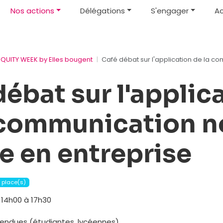
Nos actions
Délégations
S'engager
Ac
EQUITY WEEK by Elles bougent
Café débat sur l'application de la 
débat sur l'applic
 communication n
e en entreprise
5 place(s)
14h00 à 17h30
ttendues (étudiantes, lycéennes)