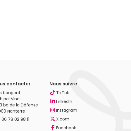
us contacter
Nous suivre
es bougent
TikTok
hipel Vinci
LinkedIn
3 bd de la Défense
Instagram
000 Nanterre
X.com
.
06 78 02 98 11
Facebook