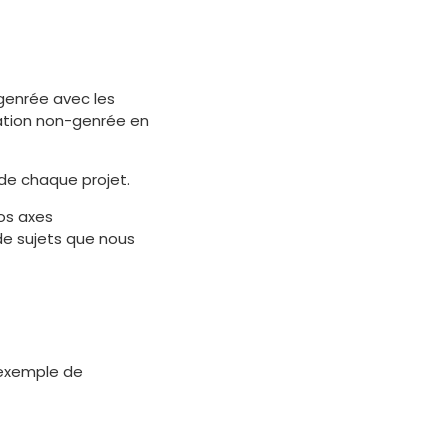
-genrée avec les
cation non-genrée en
de chaque projet.
os axes
de sujets que nous
, exemple de