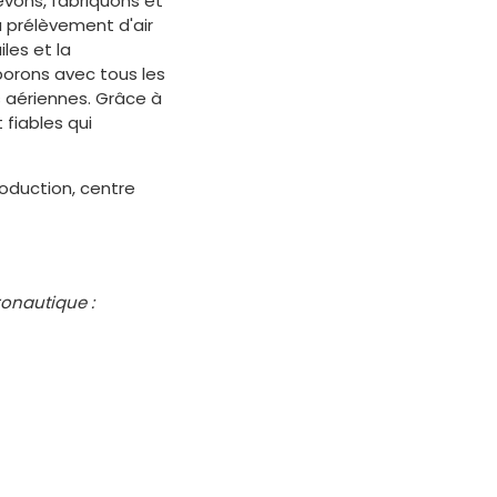
evons, fabriquons et
u prélèvement d'air
iles et la
borons avec tous les
s aériennes. Grâce à
fiables qui
roduction, centre
onautique :