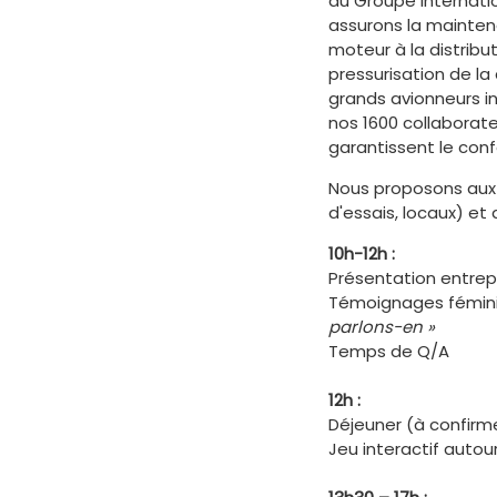
du Groupe internati
assurons la maintena
moteur à la distribut
pressurisation de la
grands avionneurs in
nos 1600 collaborate
garantissent le conf
Nous proposons aux j
d'essais, locaux) et
10h-12h :
Présentation entrep
Témoignages féminin
parlons-en »
Temps de Q/A
12h :
Déjeuner (à confirm
Jeu interactif autou