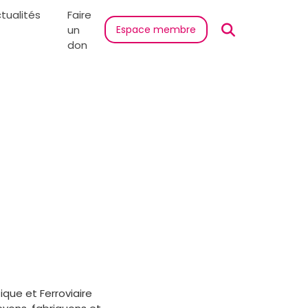
tualités
Faire
un
Espace membre
don
ique et Ferroviaire