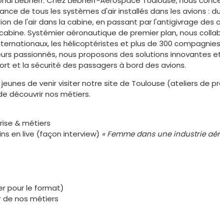
onal Liebherr. Chez Liebherr-Aerospace Toulouse, nous conc
nce de tous les systèmes d'air installés dans les avions : d
ion de l'air dans la cabine, en passant par l'antigivrage des a
 cabine. Systémier aéronautique de premier plan, nous colla
ternationaux, les hélicoptéristes et plus de 300 compagnie
urs passionnés, nous proposons des solutions innovantes et 
ort et la sécurité des passagers à bord des avions.
eunes de venir visiter notre site de Toulouse (ateliers de p
 de découvrir nos métiers.
rise & métiers
s en live (façon interview)
« Femme dans une industrie aér
er pour le format)
r de nos métiers