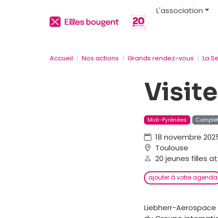
L'association
Accueil
Nos actions
Grands rendez-vous
La S
Visite
Midi-Pyrénées
Comple
18 novembre 2025,
Toulouse
20 jeunes filles a
ajouter à votre agenda
Liebherr-Aerospace T