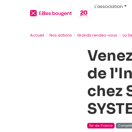
L'association
Accueil
Nos actions
Grands rendez-vous
La S
Venez
de l'
chez
SYST
Île-de-France
Comple