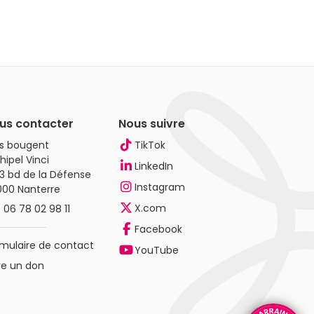
us contacter
Nous suivre
es bougent
TikTok
hipel Vinci
LinkedIn
3 bd de la Défense
Instagram
000 Nanterre
X.com
.
06 78 02 98 11
Facebook
mulaire de contact
YouTube
re un don