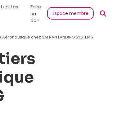
tualités
Faire
un
Espace membre
don
trie Aéronautique chez SAFRAN LANDING SYSTEMS
tiers
tique
G