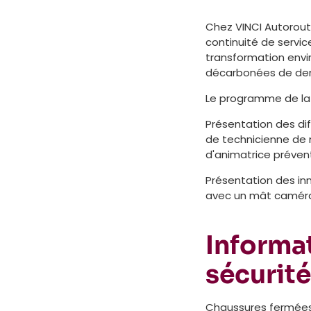
Chez VINCI Autoroute
continuité de servic
transformation envi
décarbonées de de
Le programme de la v
Présentation des di
de technicienne de 
d'animatrice prévent
Présentation des in
avec un mât caméra et
Informat
sécurité
Chaussures fermées