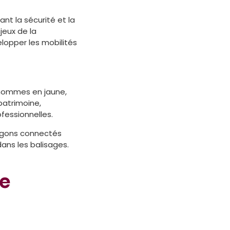
nt la sécurité et la
jeux de la
lopper les mobilités
 hommes en jaune,
patrimoine,
fessionnelles.
urgons connectés
dans les balisages.
de