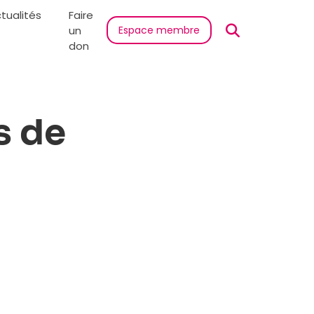
tualités
Faire
un
Espace membre
don
s de