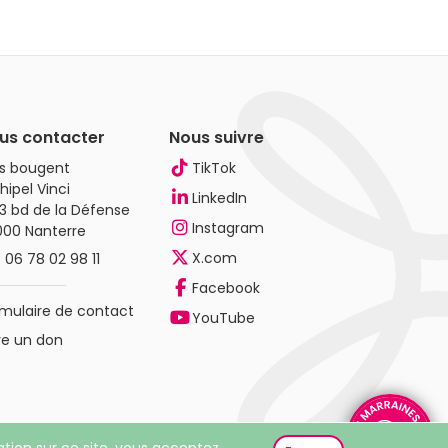
us contacter
Nous suivre
es bougent
TikTok
hipel Vinci
LinkedIn
3 bd de la Défense
Instagram
000 Nanterre
X.com
.
06 78 02 98 11
Facebook
mulaire de contact
YouTube
re un don