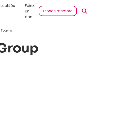
tualités
Faire
un
Espace membre
don
r Touvre
 Group