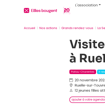
L'association
Accueil
Nos actions
Grands rendez-vous
La S
Visit
à Rue
Poitou-Charentes
Il re
20 novembre 2024
Ruelle-sur-Touvr
12 jeunes filles a
ajouter à votre agenda