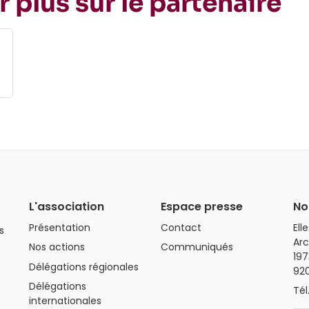
r plus sur le partenaire
L'association
Espace presse
No
Présentation
Contact
Ell
s
Arc
Nos actions
Communiqués
197
Délégations régionales
92
Délégations
Tél
internationales