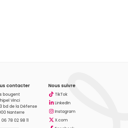
us contacter
Nous suivre
es bougent
TikTok
hipel Vinci
LinkedIn
3 bd de la Défense
Instagram
000 Nanterre
X.com
.
06 78 02 98 11