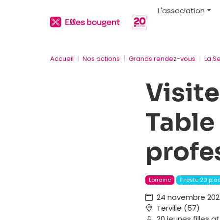
L'association
Accueil
Nos actions
Grands rendez-vous
La S
Visite
Table
profe
Lorraine
Il reste 20 pla
24 novembre 2022,
Terville (57)
20 jeunes filles 