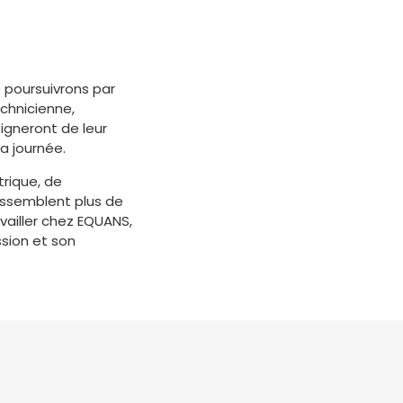
s poursuivrons par
chnicienne,
igneront de leur
a journée.
trique, de
assemblent plus de
availler chez EQUANS,
ssion et son