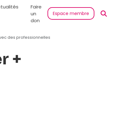
tualités
Faire
un
Espace membre
don
 avec des professionnelles
r +