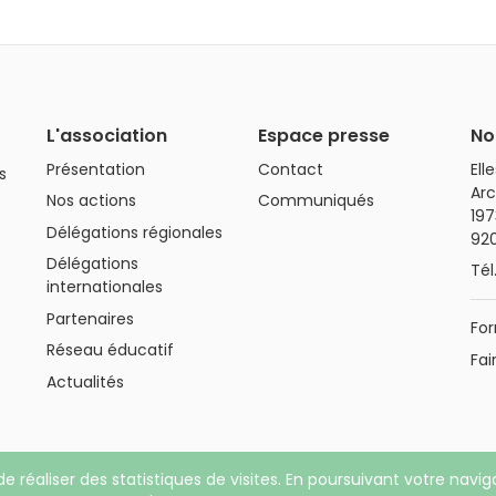
L'association
Espace presse
No
Présentation
Contact
Ell
s
Arc
Nos actions
Communiqués
197
Délégations régionales
92
Délégations
Tél
internationales
Partenaires
For
Réseau éducatif
Fai
Actualités
de réaliser des statistiques de visites. En poursuivant votre navi
ons légales
|
Politique de confidentialité