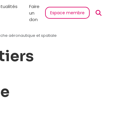
tualités
Faire
un
Espace membre
don
rche aéronautique et spatiale
tiers
le