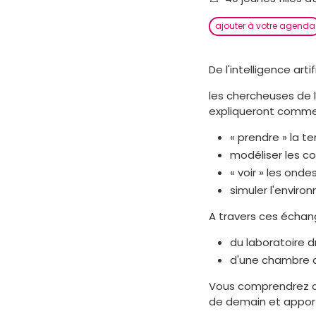
ajouter à votre agenda
De l'intelligence art
les chercheuses de 
expliqueront comme
« prendre » la t
modéliser les c
« voir » les ond
simuler l'enviro
A travers ces échang
du laboratoire 
d'une chambre 
Vous comprendrez co
de demain et appor