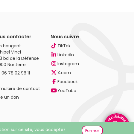
us contacter
Nous suivre
es bougent
TikTok
hipel Vinci
LinkedIn
3 bd de la Défense
Instagram
000 Nanterre
X.com
.
06 78 02 98 11
Facebook
mulaire de contact
YouTube
re un don
gation sur ce site, vous acceptez
Fermer