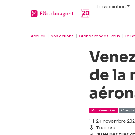
L'association
Accueil
Nos actions
Grands rendez-vous
La S
Venez
de la
aéron
Midi-Pyrénées
Comple
24 novembre 2022
Toulouse
40 jeunes filles 