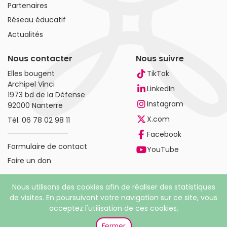
Partenaires
Réseau éducatif
Actualités
Nous contacter
Nous suivre
Elles bougent
TikTok
Archipel Vinci
LinkedIn
1973 bd de la Défense
Instagram
92000 Nanterre
X.com
Tél.
06 78 02 98 11
Facebook
Formulaire de contact
YouTube
Faire un don
Nous utilisons des cookies afin de réaliser des statistiques
de visites. En poursuivant votre navigation sur ce site, vous
acceptez l'utilisation de ces cookies.
© 2026 Elles bougent. Tous droits réservés |
Mentions
légales
|
Politique de confidentialité
Fermer