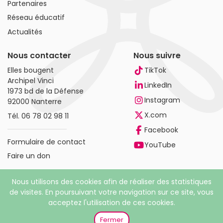
Partenaires
Réseau éducatif
Actualités
Nous contacter
Nous suivre
Elles bougent
TikTok
Archipel Vinci
LinkedIn
1973 bd de la Défense
Instagram
92000 Nanterre
X.com
Tél.
06 78 02 98 11
Facebook
Formulaire de contact
YouTube
Faire un don
Nous utilisons des cookies afin de réaliser des statistiques
de visites. En poursuivant votre navigation sur ce site, vous
acceptez l'utilisation de ces cookies.
© 2026 Elles bougent. Tous droits réservés |
Mentions
légales
|
Politique de confidentialité
Fermer