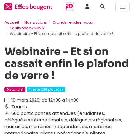
Accueil
Nos actions
Grands rendez-vous
Equity Week 2026
Webinaire - Et si on cassait enfin le plafond de verre !
Webinaire - Et si on
cassait enfin le plafond
de verre !
Distanciel
Il reste 239 place(s)
10 mars 2026, de 12h30 à 14h00
Teams
600 participantes attendues (étudiantes,
délégué·e·s international·e·s, délégué·e·s régional·e·s,
marraines, marraines indépendantes, marraines
internationales, pilotes opérationnels, pilotes