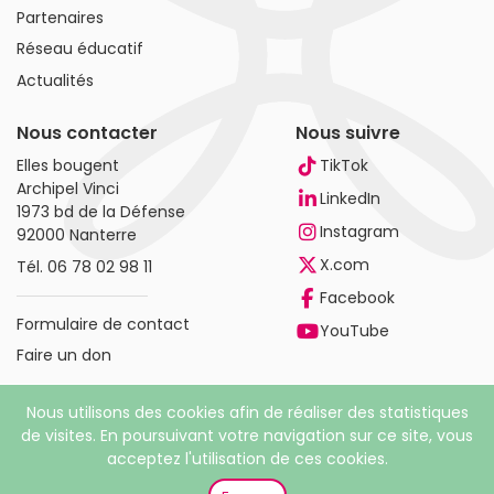
Partenaires
Réseau éducatif
Actualités
Nous contacter
Nous suivre
Elles bougent
TikTok
Archipel Vinci
LinkedIn
1973 bd de la Défense
Instagram
92000 Nanterre
X.com
Tél.
06 78 02 98 11
Facebook
Formulaire de contact
YouTube
Faire un don
Nous utilisons des cookies afin de réaliser des statistiques
de visites. En poursuivant votre navigation sur ce site, vous
acceptez l'utilisation de ces cookies.
© 2026 Elles bougent. Tous droits réservés |
Mentions
légales
|
Politique de confidentialité