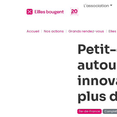
L'association
Accueil
Nos actions
Grands rendez-vous
Elle
Petit
autou
innov
plus 
Île-de-France
Comple