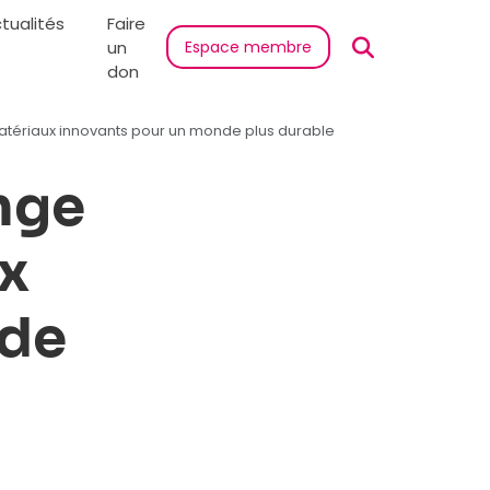
tualités
Faire
un
Espace membre
don
atériaux innovants pour un monde plus durable
nge
x
nde