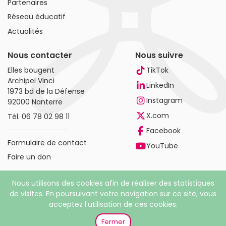
Partenaires
Réseau éducatif
Actualités
Nous contacter
Nous suivre
Elles bougent
TikTok
Archipel Vinci
LinkedIn
1973 bd de la Défense
Instagram
92000 Nanterre
X.com
Tél.
06 78 02 98 11
Facebook
Formulaire de contact
YouTube
Faire un don
Nous utilisons des cookies afin de réaliser des statistiques
de visites. En poursuivant votre navigation sur ce site, vous
acceptez l'utilisation de ces cookies.
© 2026 Elles bougent. Tous droits réservés |
Mentions
légales
|
Politique de confidentialité
Fermer